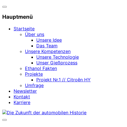
Navigation
umschalten
Hauptmenü
Startseite
Über uns
Unsere Idee
Das Team
Unsere Kompetenzen
Unsere Technologie
Unser Gießprozess
Ethanol Fakten
Projekte
Projekt Nr.1 // Citroên HY
Umfrage
Newsletter
Kontakt
Karriere
Zum
Inhalt
Seitenleiste
springen
&