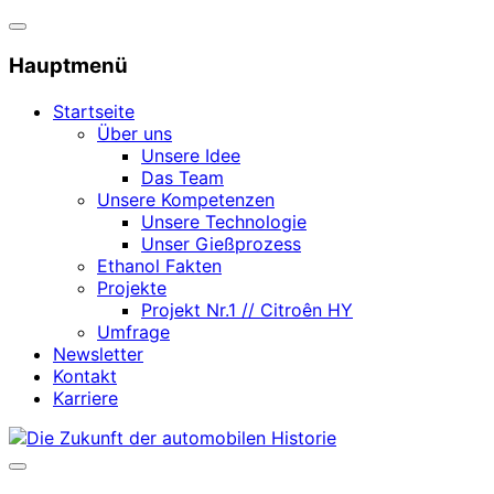
Navigation
umschalten
Hauptmenü
Startseite
Über uns
Unsere Idee
Das Team
Unsere Kompetenzen
Unsere Technologie
Unser Gießprozess
Ethanol Fakten
Projekte
Projekt Nr.1 // Citroên HY
Umfrage
Newsletter
Kontakt
Karriere
Zum
Inhalt
Seitenleiste
springen
&