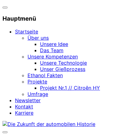
Navigation
umschalten
Hauptmenü
Startseite
Über uns
Unsere Idee
Das Team
Unsere Kompetenzen
Unsere Technologie
Unser Gießprozess
Ethanol Fakten
Projekte
Projekt Nr.1 // Citroên HY
Umfrage
Newsletter
Kontakt
Karriere
Zum
Inhalt
Seitenleiste
springen
&