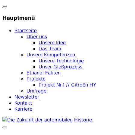
Navigation
umschalten
Hauptmenü
Startseite
Über uns
Unsere Idee
Das Team
Unsere Kompetenzen
Unsere Technologie
Unser Gießprozess
Ethanol Fakten
Projekte
Projekt Nr.1 // Citroên HY
Umfrage
Newsletter
Kontakt
Karriere
Zum
Inhalt
Seitenleiste
springen
&