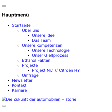
Navigation
umschalten
Hauptmenü
Startseite
Über uns
Unsere Idee
Das Team
Unsere Kompetenzen
Unsere Technologie
Unser Gießprozess
Ethanol Fakten
Projekte
Projekt Nr.1 // Citroên HY
Umfrage
Newsletter
Kontakt
Karriere
Zum
Inhalt
Seitenleiste
springen
&